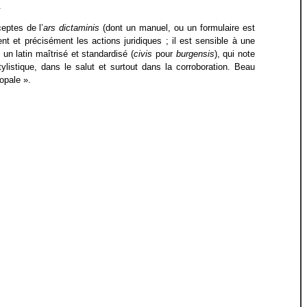
.
ceptes de l’
ars dictaminis
(dont un manuel, ou un formulaire est
 et précisément les actions juridiques ; il est sensible à une
un latin maîtrisé et standardisé (
civis
pour
burgensis
), qui note
listique, dans le salut et surtout dans la corroboration. Beau
copale ».