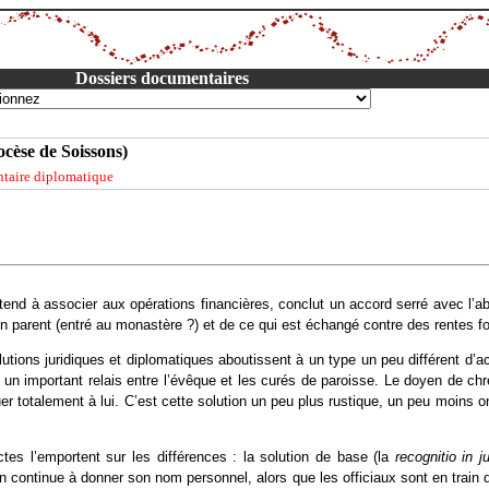
Dossiers documentaires
iocèse de Soissons)
aire diplomatique
d à associer aux opérations financières, conclut un accord serré avec l’abb
n parent (entré au monastère ?) et de ce qui est échangé contre des rentes f
utions juridiques et diplomatiques aboutissent à un type un peu différent d’act
 important relais entre l’évêque et les curés de paroisse. Le doyen de chréti
tituer totalement à lui. C’est cette solution un peu plus rustique, un peu moin
es l’emportent sur les différences : la solution de base (la
recognitio in j
 continue à donner son nom personnel, alors que les officiaux sont en train d