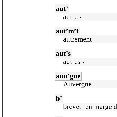
aut’
autre -
aut’m’t
autrement -
aut’s
autres -
auu’gne
Auvergne -
b’
brevet [en marge d