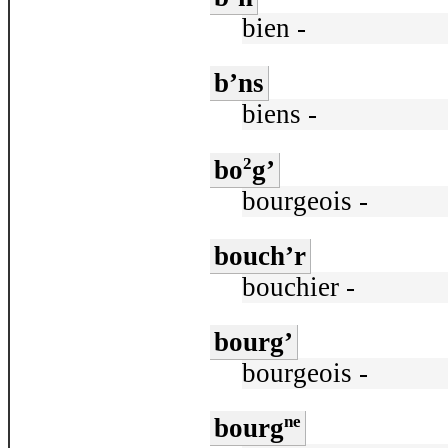
bien -
b’ns
biens -
2
bo
g’
bourgeois -
bouch’r
bouchier -
bourg’
bourgeois -
ne
bourg