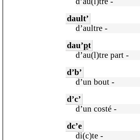
d’au(l)tre -
dault’
d’aultre -
dau’
p
t
d’au(l)tre part -
d’b’
d’un bout -
d’c’
d’un costé -
dc’e
di(c)te -