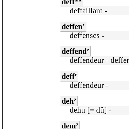
deff
deffaillant -
deffen’
deffenses -
deffend’
deffendeur - deffe
r
deff
deffendeur -
deh’
dehu [= dû] -
dem’