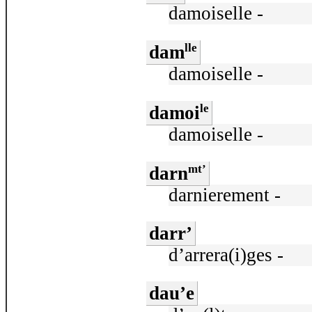
damoiselle -
lle
dam
damoiselle -
le
damoi
damoiselle -
mt’
darn
darnierement -
darr’
d’arrera(i)ges -
dau’e