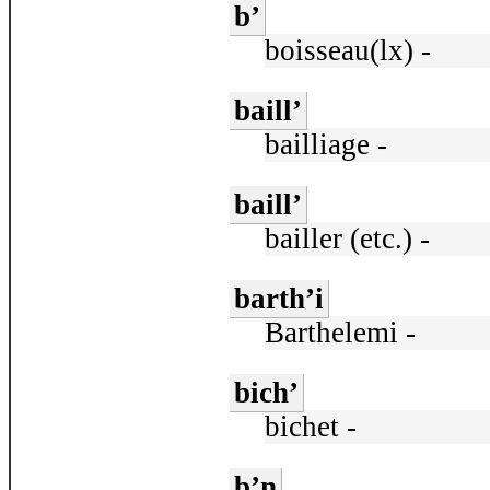
b’
boisseau(lx) -
baill’
bailliage -
baill’
bailler (etc.) -
barth’i
Barthelemi -
bich’
bichet -
b’n