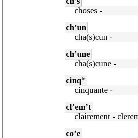
ch’s
choses -
ch’un
cha(s)cun -
ch’une
cha(s)cune -
te
cinq
cinquante -
cl’em’t
clairement - clere
co’e