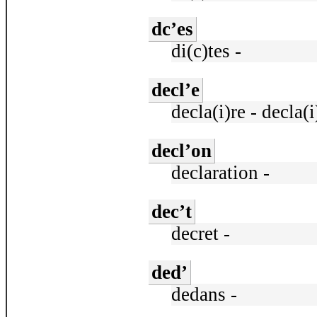
dc’es
di(c)tes -
decl’e
decla(i)re - decla(i
decl’on
declaration -
dec’t
decret -
ded’
dedans -