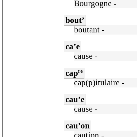
Bourgogne -
bout’
boutant -
ca’e
cause -
re
cap
cap(p)itulaire -
cau’e
cause -
cau’on
caution -