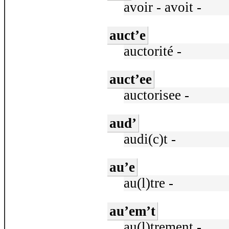
avoir - avoit -
auct’e
auctorité -
auct’ee
auctorisee -
aud’
audi(c)t -
au’e
au(l)tre -
au’em’t
au(l)trement -