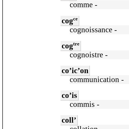
comme -
ce
cog
cognoissance -
tre
cog
cognoistre -
co’ic’on
communication -
co’is
commis -
coll’