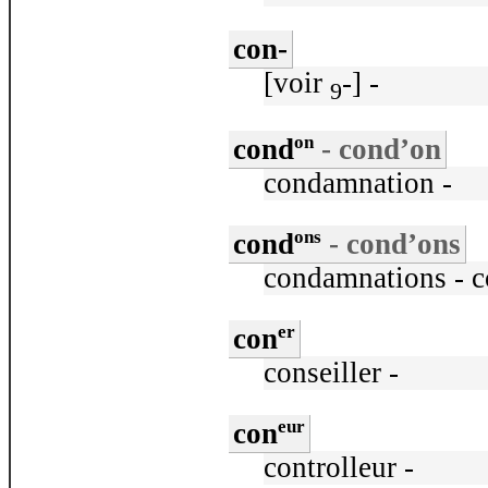
con-
[voir
-] -
9
on
cond
- cond’on
condamnation -
ons
cond
- cond’ons
condamnations - 
er
con
conseiller -
eur
con
controlleur -