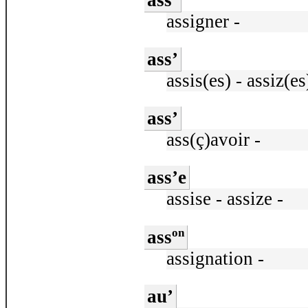
assigner -
ass’
assis(es) - assiz(es
ass’
ass(ç)avoir -
ass’e
assise - assize -
on
ass
assignation -
au’