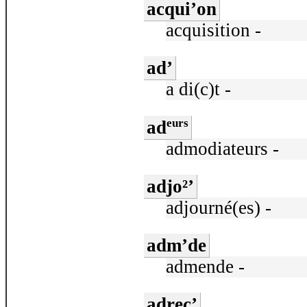
acqui’on
acquisition -
ad’
a di(c)t -
eurs
ad
admodiateurs -
adjo²’
adjourné(es) -
adm’de
admende -
adrec’