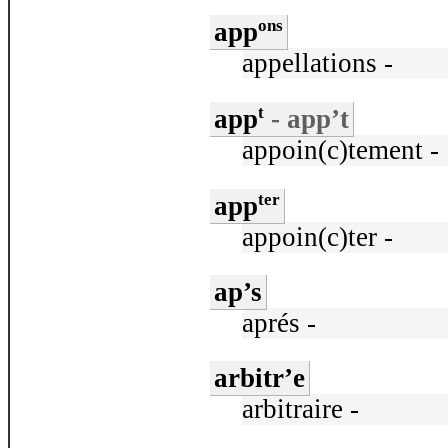
ons
app
appellations -
t
app
- app’t
appoin(c)tement -
ter
app
appoin(c)ter -
ap’s
aprés -
arbitr’e
arbitraire -