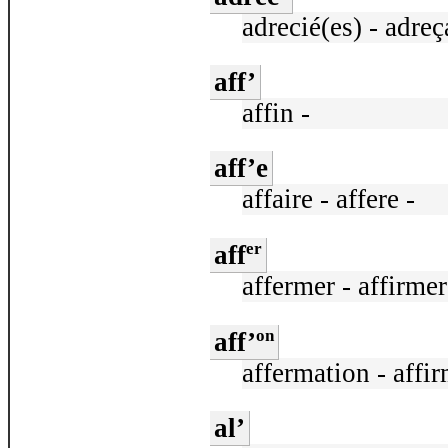
adrecié(es) - adreç
aff’
affin -
aff’e
affaire - affere -
er
aff
affermer - affirmer
on
aff’
affermation - affir
al’