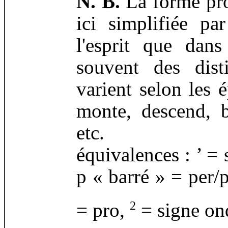
N. B.
La forme prop
ici simplifiée pa
l'esprit que dans
souvent des dist
varient selon les é
monte, descend, 
etc.
équivalences : ’ = 
p « barré » = per/
2
= pro,
= signe on