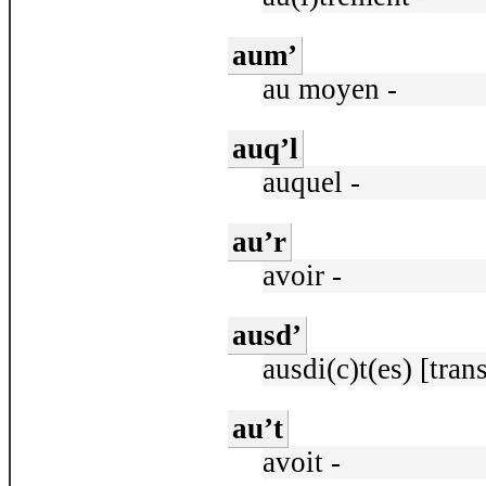
aum’
au moyen -
auq’l
auquel -
au’r
avoir -
ausd’
ausdi(c)t(es) [trans
au’t
avoit -