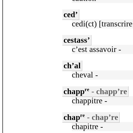
ced’
cedi(ct) [transcrire
cestass’
c’est assavoir -
ch’al
cheval -
re
chapp
- chapp’re
chappitre -
re
chap
- chap’re
chapitre -