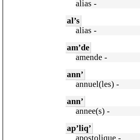
alias -
al’s
alias -
am’de
amende -
ann’
annuel(les) -
ann’
annee(s) -
ap’liq’
apostolique -