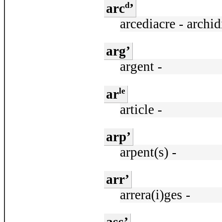
d
arc
’
arcediacre - archid
arg’
argent -
le
ar
article -
arp’
arpent(s) -
arr’
arrera(i)ges -
ass’