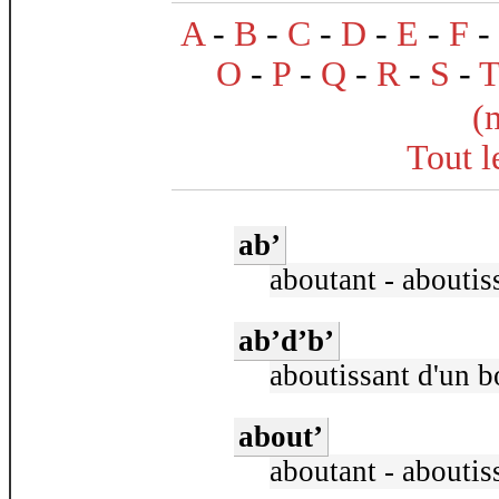
A
-
B
-
C
-
D
-
E
-
F
-
O
-
P
-
Q
-
R
-
S
-
(
Tout l
ab’
aboutant - aboutis
ab’d’b’
aboutissant d'un b
about’
aboutant - aboutis