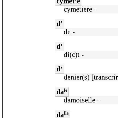
cymet’e
cymetiere -
d’
de -
d’
di(c)t -
d’
denier(s) [transcrir
le
da
damoiselle -
lle
da