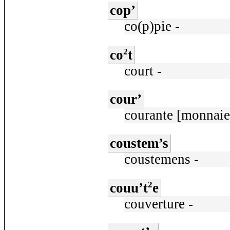
cop’
co(p)pie -
2
co
t
court -
cour’
courante [monnaie
coustem’s
coustemens -
2
couu’t
e
couverture -