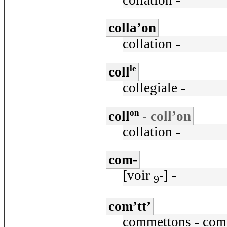
collation -
colla’on
collation -
le
coll
collegiale -
on
coll
- coll’on
collation -
com-
[voir
-] -
9
com’tt’
commettons - com